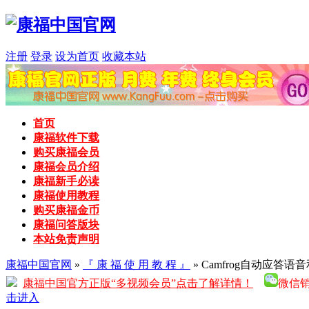
注册
登录
设为首页
收藏本站
首页
康福软件下载
购买康福会员
康福会员介绍
康福新手必读
康福使用教程
购买康福金币
康福问答版块
本站免责声明
康福中国官网
»
『 康 福 使 用 教 程 』
» Camfrog自动应答
康福中国官方正版“多视频会员”点击了解详情！
微信销售
击进入