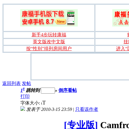
新手4步玩转康福
英文版改中文版
挂
按“性别”排列房间用户
进入“
返回列表
发帖
#
1
跳转到
»
倒序看帖
打印
T
字体大小:
t
发表于 2010-3-15 23:59
|
只看该作者
[专业版]
Camf