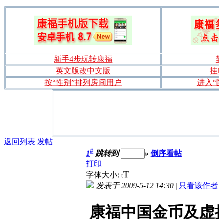
新手4步玩转康福
英文版改中文版
挂
按“性别”排列房间用户
进入“
返回列表
发帖
#
1
跳转到
»
倒序看帖
打印
T
字体大小:
t
发表于 2009-5-12 14:30
|
只看该作者
康福中国金币及虚拟礼物(