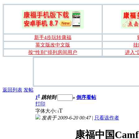
新手4步玩转康福
英文版改中文版
挂
按“性别”排列房间用户
进入“
返回列表
发帖
#
1
跳转到
»
倒序看帖
打印
T
字体大小:
t
发表于 2009-6-20 00:47
|
只看该作者
康福中国Cam