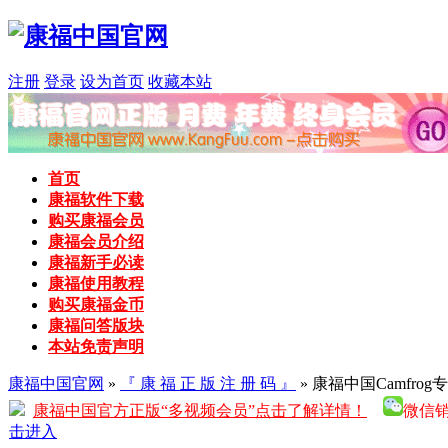
注册
登录
设为首页
收藏本站
首页
康福软件下载
购买康福会员
康福会员介绍
康福新手必读
康福使用教程
购买康福金币
康福问答版块
本站免责声明
康福中国官网
»
『 康 福 正 版 注 册 码 』
» 康福中国Camfro
康福中国官方正版“多视频会员”点击了解详情！
微信销售
击进入