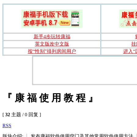
新手4步玩转康福
英文版改中文版
挂
按“性别”排列房间用户
进入“
『 康 福 使 用 教 程 』
[
32
主题 / 0 回复 ]
RSS
版块介绍: ┊ 发布康福软件使用窍门及其他常用软件使用方法 