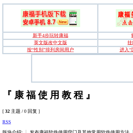
新手4步玩转康福
英文版改中文版
挂
按“性别”排列房间用户
进入“
『 康 福 使 用 教 程 』
[
32
主题 / 0 回复 ]
RSS
版块介绍: ┊ 发布康福软件使用窍门及其他常用软件使用方法 